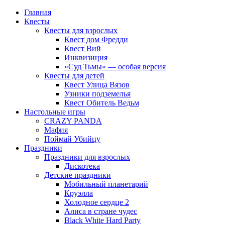
Главная
Квесты
Квесты для взрослых
Квест дом Фредди
Квест Вий
Инквизиция
«Суд Тьмы» — особая версия
Квесты для детей
Квест Улица Вязов
Узники подземелья
Квест Обитель Ведьм
Настольные игры
CRAZY PANDA
Мафия
Поймай Убийцу
Праздники
Праздники для взрослых
Дискотека
Детские праздники
Мобильный планетарий
Круэлла
Холодное сердце 2
Алиса в стране чудес
Black White Hard Party