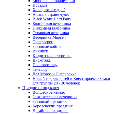
Мобильный планетарий
Круэлла
Холодное сердце 2
Алиса в стране чудес
Black White Hard Party
Блогерская вечеринка
Пижамная вечеринка
Страшная вечеринка
Вечеринка Марвел
Супергерои
Звездные войны
Викинги
Бандитская вечеринка
Дискотека
Неоновое шоу
Телешоу
Дед Мороз и Снегурочка
Новый год для детей в Квест-проекте Замки
для группы 20 - 30 человек
Праздники под ключ
Волшебное начало
Зажигательная вечеринка
Звёздный праздник
Королевский праздник
Дизайнер праздника