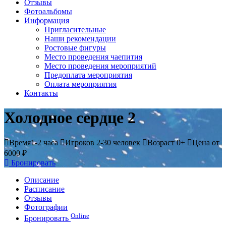
Отзывы
Фотоальбомы
Информация
Пригласительные
Наши рекомендации
Ростовые фигуры
Место проведения чаепития
Место проведения мероприятий
Предоплата мероприятия
Оплата мероприятия
Контакты
Холодное сердце 2
Время
1-2 часа
Игроков
2-30 человек
Возраст
0+
Цена
от
6000 ₽
Бронировать
Описание
Расписание
Отзывы
Фотографии
Online
Бронировать