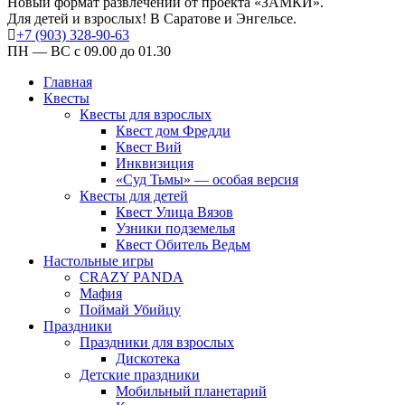
Новый формат развлечений от проекта «ЗАМКИ».
Для детей и взрослых! В Саратове и Энгельсе.
+7 (903) 328-90-63
ПН — ВС с 09.00 до 01.30
Главная
Квесты
Квесты для взрослых
Квест дом Фредди
Квест Вий
Инквизиция
«Суд Тьмы» — особая версия
Квесты для детей
Квест Улица Вязов
Узники подземелья
Квест Обитель Ведьм
Настольные игры
CRAZY PANDA
Мафия
Поймай Убийцу
Праздники
Праздники для взрослых
Дискотека
Детские праздники
Мобильный планетарий