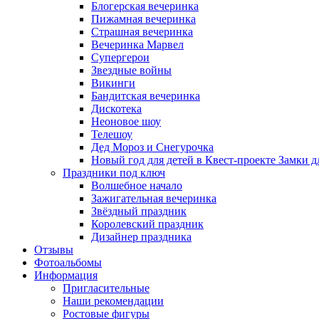
Блогерская вечеринка
Пижамная вечеринка
Страшная вечеринка
Вечеринка Марвел
Супергерои
Звездные войны
Викинги
Бандитская вечеринка
Дискотека
Неоновое шоу
Телешоу
Дед Мороз и Снегурочка
Новый год для детей в Квест-проекте Замки д
Праздники под ключ
Волшебное начало
Зажигательная вечеринка
Звёздный праздник
Королевский праздник
Дизайнер праздника
Отзывы
Фотоальбомы
Информация
Пригласительные
Наши рекомендации
Ростовые фигуры