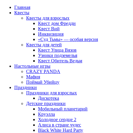
Главная
Квесты
Квесты для взрослых
Квест дом Фредди
Квест Вий
Инквизиция
«Суд Тьмы» — особая версия
Квесты для детей
Квест Улица Вязов
Узники подземелья
Квест Обитель Ведьм
Настольные игры
CRAZY PANDA
Мафия
Поймай Убийцу
Праздники
Праздники для взрослых
Дискотека
Детские праздники
Мобильный планетарий
Круэлла
Холодное сердце 2
Алиса в стране чудес
Black White Hard Party