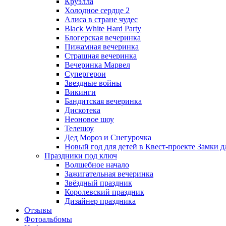
Круэлла
Холодное сердце 2
Алиса в стране чудес
Black White Hard Party
Блогерская вечеринка
Пижамная вечеринка
Страшная вечеринка
Вечеринка Марвел
Супергерои
Звездные войны
Викинги
Бандитская вечеринка
Дискотека
Неоновое шоу
Телешоу
Дед Мороз и Снегурочка
Новый год для детей в Квест-проекте Замки д
Праздники под ключ
Волшебное начало
Зажигательная вечеринка
Звёздный праздник
Королевский праздник
Дизайнер праздника
Отзывы
Фотоальбомы