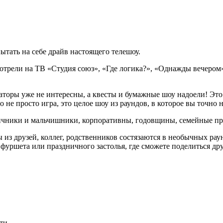
тать на себе драйв настоящего телешоу.
трели на ТВ «Студия союз», «Где логика?», «Однажды вечером»
маторы уже не интересны, а квесты и бумажные шоу надоели! Это
 не просто игра, это целое шоу из раундов, в которое вы точно 
чники и мальчишники, корпоративны, годовщины, семейные праз
 из друзей, коллег, родственников состязаются в необычных рау
 фуршета или праздничного застолья, где сможете поделиться д
ти.