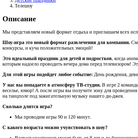
Детские праздники
Телешоу
Описание
Мы представляем новый формат отдыха и приглашаем всех испы
Шоу-игра это новый формат развлечения для компании.
Смо
конкурсы, и куча положительных эмоций!
Это идеальный праздник для детей и подростков
, когда ани
которым надоело проводить вечера дома перед телевизором! Это
Для этой игры подойдет любое событие:
День рождения, деви
У нас вы попадаете в атмосферу ТВ-студии.
В игре 2 команды
веселье, юмор! А после игры вы получите зону для проведения
на танцполе под зажигательную музыку нашего ди-джея.
Сколько длится игра?
Мы проводим игры 90 и 120 минут.
С какого возраста можно учувствовать в шоу?
Возраст участников может быть от 8 лет и до бесконечнос