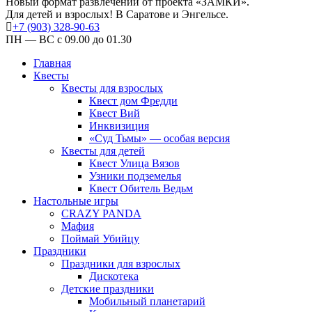
Новый формат развлечений от проекта «ЗАМКИ».
Для детей и взрослых! В Саратове и Энгельсе.
+7 (903) 328-90-63
ПН — ВС с 09.00 до 01.30
Главная
Квесты
Квесты для взрослых
Квест дом Фредди
Квест Вий
Инквизиция
«Суд Тьмы» — особая версия
Квесты для детей
Квест Улица Вязов
Узники подземелья
Квест Обитель Ведьм
Настольные игры
CRAZY PANDA
Мафия
Поймай Убийцу
Праздники
Праздники для взрослых
Дискотека
Детские праздники
Мобильный планетарий