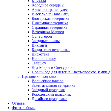
Круэлла
Холодное сердце 2
Алиса в стране чудес
Black White Hard Party
Блогерская вечеринка
Пижамная вечеринка
Страшная вечеринка
Вечеринка Марвел
Супергерои
Звездные войны
Викинги
Бандитская вечеринка
Дискотека
Неоновое шоу
Телешоу
Дед Мороз и Снегурочка
Новый год для детей в Квест-проекте Замки д
Праздники под ключ
Волшебное начало
Зажигательная вечеринка
Звёздный праздник
Королевский праздник
Дизайнер праздника
Отзывы
Фотоальбомы