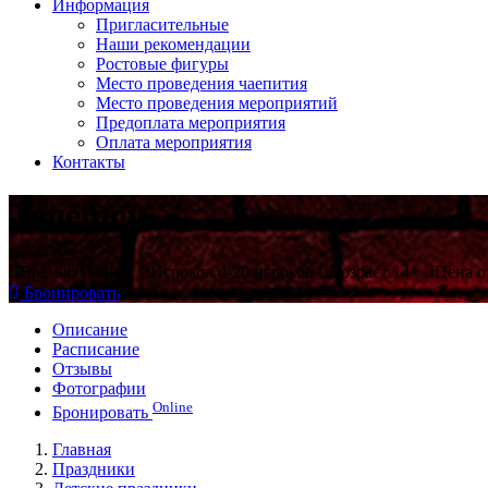
Информация
Пригласительные
Наши рекомендации
Ростовые фигуры
Место проведения чаепития
Место проведения мероприятий
Предоплата мероприятия
Оплата мероприятия
Контакты
Телешоу
Время
60 минут
Игроков
4-20 игроков
Возраст
14+
Цена
о
Бронировать
Описание
Расписание
Отзывы
Фотографии
Online
Бронировать
Главная
Праздники