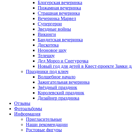
Блогерская вечеринка
Пижамная вечеринка
Страшная вечеринка
Вечеринка Марвел
Супергерои
Звездные войны
Викинги
Бандитская вечеринка
Дискотека
Неоновое шоу
Телешоу
Дед Мороз и Снегурочка
Новый год для детей в Квест-проекте Замки д
Праздники под ключ
Волшебное начало
Зажигательная вечеринка
Звёздный праздник
Королевский праздник
Дизайнер праздника
Отзывы
Фотоальбомы
Информация
Пригласительные
Наши рекомендации
Ростовые фигуры