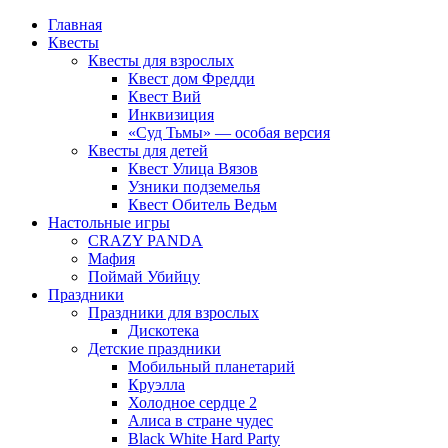
Главная
Квесты
Квесты для взрослых
Квест дом Фредди
Квест Вий
Инквизиция
«Суд Тьмы» — особая версия
Квесты для детей
Квест Улица Вязов
Узники подземелья
Квест Обитель Ведьм
Настольные игры
CRAZY PANDA
Мафия
Поймай Убийцу
Праздники
Праздники для взрослых
Дискотека
Детские праздники
Мобильный планетарий
Круэлла
Холодное сердце 2
Алиса в стране чудес
Black White Hard Party