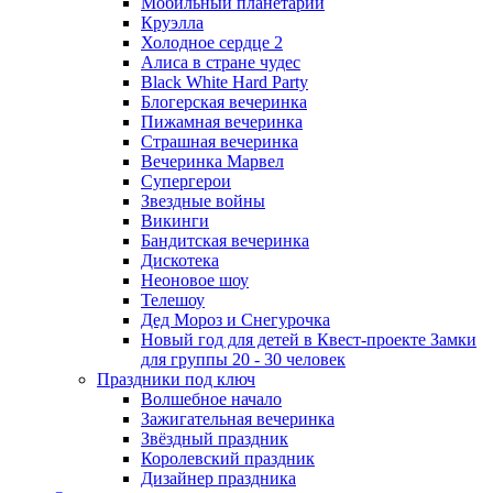
Мобильный планетарий
Круэлла
Холодное сердце 2
Алиса в стране чудес
Black White Hard Party
Блогерская вечеринка
Пижамная вечеринка
Страшная вечеринка
Вечеринка Марвел
Супергерои
Звездные войны
Викинги
Бандитская вечеринка
Дискотека
Неоновое шоу
Телешоу
Дед Мороз и Снегурочка
Новый год для детей в Квест-проекте Замки
для группы 20 - 30 человек
Праздники под ключ
Волшебное начало
Зажигательная вечеринка
Звёздный праздник
Королевский праздник
Дизайнер праздника