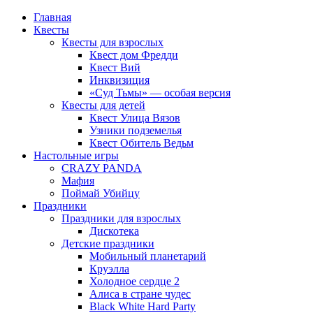
Главная
Квесты
Квесты для взрослых
Квест дом Фредди
Квест Вий
Инквизиция
«Суд Тьмы» — особая версия
Квесты для детей
Квест Улица Вязов
Узники подземелья
Квест Обитель Ведьм
Настольные игры
CRAZY PANDA
Мафия
Поймай Убийцу
Праздники
Праздники для взрослых
Дискотека
Детские праздники
Мобильный планетарий
Круэлла
Холодное сердце 2
Алиса в стране чудес
Black White Hard Party